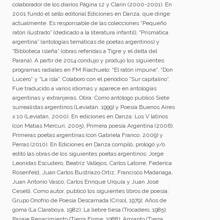
colaborador de los diarios Página 12 y Clarín (2000-2001). En
2001 fundó el sello editorial Ediciones en Danza, que dirige
actualmente. Es responsable de las colecciones “Pequeño
ratón ilustrado” (dedicado a la literatura infantil), “Prismática
argentina” (antologías temáticas de poetas argentinos) y
“Biblioteca isleña” (obras referidas a Tigre y el delta del
Paraná). A partir de 2014 condujo y produjo los siguientes
programas radiales en FM Riachuelo: “El ratón impune”, “Don
Lucero” y “La isla”. Colaboró con el periódico “Sur capitalino”.
Fue traducido a varios idiomas y aparece en antologías
argentinas y extranjeras. Obra: Como antólogo publicó Siete
surrealistas argentinos (Leviatán, 1999) y Poesía Buenos Aires
x 10 (Leviatán, 2000). En ediciones en Danza: Los V latinos
(con Matias Mercuri, 2005), Primera poesía Argentina (2006),
Primeras poetas argentinas (con Gabriela Franco, 2009) y
Perras (2010). En Ediciones en Danza compiló, prologó y/o
editó las obras de los siguientes poetas argentinos: Jorge
Leonidas Escudero, Beatriz Vallejos, Carlos Latorre, Federica
Rosenfeld, Juan Carlos Bustriazo Ortiz, Francisco Madariaga,
Juan Antonio Vasco, Carlos Enrique Urquía y Juan José
Ceselli. Como autor, publicó los siguientes libros de poesía:
Grupo Onofrio de Poesía Descarnada (Crisol, 1979); Años de
goma (La Claraboya, 1982); La liebre tiesa (Trocadero, 1985);
Pasaje Renacimiento (Tierra Firme, 1988); Amianto (Tierra