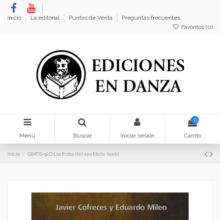
Inicio
La editorial
Puntos de Venta
Preguntas frecuentes
Favoritos (
0
)
0
Menu
Buscar
Iniciar sesión
Carrito
Inicio
GRATIS-92D.Los frutos del apetito (e-book)