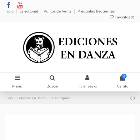
Inicio
La editorial
Puntos de Venta
Preguntas frecuentes
Favoritos (
0
)
0
Menu
Buscar
Iniciar sesión
Carrito
Inicio
Colección En Danza
118.Cartografía