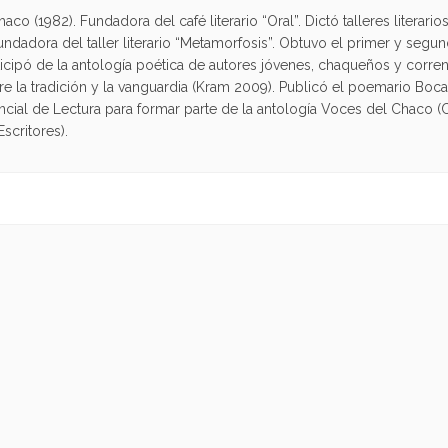
co (1982). Fundadora del café literario “Oral”. Dictó talleres literari
undadora del taller literario “Metamorfosis”. Obtuvo el primer y segu
rticipó de la antología poética de autores jóvenes, chaqueños y corre
re la tradición y la vanguardia (Kram 2009). Publicó el poemario Bo
ncial de Lectura para formar parte de la antología Voces del Chaco (
scritores).