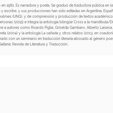
en 1981. Es narradora y poeta. Se graduó de traductora pública en le
 y escribe, y sus producciones han sido editadas en Argentina, Espa
Quilmes (UNQ), y de comprensión y producción de textos académicos
rsonas (2015) e integra la antología bilingüe Cross a la mandíbula/Di
ne a autores como Ricardo Piglia, Griselda Gambaro, Alberto Laiseca,
eta (2004) y la antología La cañada y otros relatos (2013, en coautorí
rado con un seminario en traducción literaria abocado al género poe
tana: Revista de Literatura y Traducción.