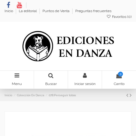
Inicio
La editorial
Puntos de Venta
Preguntas frecuentes
Favoritos (
0
)
0
Menu
Buscar
Iniciar sesión
Carrito
Inicio
Colección En Danza
078.Perseguir lobos