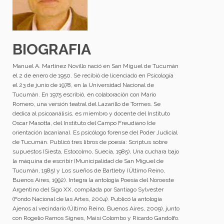
BIOGRAFIA
Manuel A. Martínez Novillo nació en San Miguel de Tucumán
el 2 de enero de 1950. Se recibió de licenciado en Psicología
el 23 de junio de 1978, en la Universidad Nacional de
Tucumán. En 1975 escribió, en colaboración con Mario
Romero, una versión teatral del Lazarillo de Tormes. Se
dedica al psicoanálisis, es miembro y docente del Instituto
Oscar Masotta, del Instituto del Campo Freudiano (de
orientación lacaniana). Es psicólogo forense del Poder Judicial
de Tucumán. Publicó tres libros de poesía: Scriptus sobre
supuestos (Siesta, Estocolmo, Suecia, 1985), Una cuchara bajo
la máquina de escribir (Municipalidad de San Miguel de
Tucumán, 1985) y Los sueños de Bartleby (Último Reino,
Buenos Aires, 1992). Integra la antología Poesía del Noroeste
Argentino del Sigo XX, compilada por Santiago Sylvester
(Fondo Nacional de las Artes, 2004). Publicó la antología
Ajenos al vecindario (Último Reino, Buenos Aires, 2009), junto
con Rogelio Ramos Signes, Maisi Colombo y Ricardo Gandolfo.