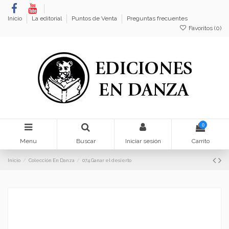
Inicio
La editorial
Puntos de Venta
Preguntas frecuentes
Favoritos (
0
)
0
Menu
Buscar
Iniciar sesión
Carrito
Inicio
Colección En Danza
074.Ganar el desierto