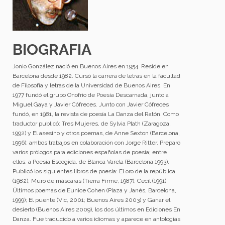
BIOGRAFIA
Jonio González nació en Buenos Aires en 1954. Reside en
Barcelona desde 1982. Cursó la carrera de letras en la facultad
de Filosofía y letras de la Universidad de Buenos Aires. En
1977 fundó el grupo Onofrio de Poesía Descarnada, junto a
Miguel Gaya y Javier Cófreces. Junto con Javier Cófreces
fundó, en 1981, la revista de poesía La Danza del Ratón. Como
traductor publicó: Tres Mujeres, de Sylvia Plath (Zaragoza,
1992) y El asesino y otros poemas, de Anne Sexton (Barcelona,
1996); ambos trabajos en colaboración con Jorge Ritter. Preparó
varios prólogos para ediciones españolas de poesía; entre
ellos: a Poesía Escogida, de Blanca Varela (Barcelona 1993).
Publicó los siguientes libros de poesía: El oro de la república
(1982); Muro de máscaras (Tierra Firme, 1987); Cecil (1991);
Últimos poemas de Eunice Cohen (Plaza y Janés, Barcelona,
1999); El puente (Vic, 2001; Buenos Aires 2003) y Ganar el
desierto (Buenos Aires 2009), los dos últimos en Ediciones En
Danza. Fue traducido a varios idiomas y aparece en antologías