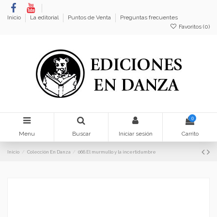
Inicio
La editorial
Puntos de Venta
Preguntas frecuentes
Favoritos (
0
)
0
Menu
Buscar
Iniciar sesión
Carrito
Inicio
Colección En Danza
066.El murmullo y la incertidumbre