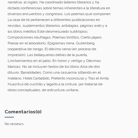
narrativa, al inglés. Ha coordinado talleres literarios y ha
dictado conferencias sobre temas inherentes a la literatura en
diversos encuentros y congresos. Los poemas que componen
La casa de té pertenecen a diferentes publicaciones en
revistas, suplementos literarios, antologías, páginas web y a
los libros inéditos Este desmesurado subtrópico,
Composiciones náufragas, Poemas tontitos, Cierto pájaro,
Poesía en el laboratorio, Epigramas nena, Gutenberg
cooperativa de riesgo, El décimo verso (en proceso de
impresión), Las bellaquerías detrás de la puerta,
Linchamientos en el patio, En honor y vértigo y Décimas
blancas. No se incluyen textos de los libros Arca de otro
diluvio, Banalidades, Como una casuarina silbando en el
médano, Hotel Carballido, Pretérito inconcluso y Tras el Amta
Huazihul de cuchillo y lagarto a la cintura, por tratarse de
obras conceptuales, de estructura unitaria.
Comentarios
(0)
No reviews