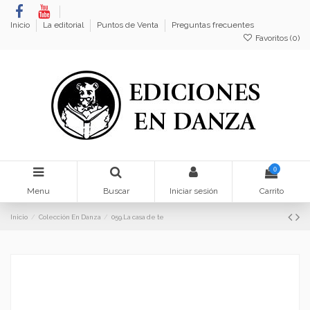
Inicio
La editorial
Puntos de Venta
Preguntas frecuentes
Favoritos (
0
)
0
Menu
Buscar
Iniciar sesión
Carrito
Inicio
Colección En Danza
059.La casa de te