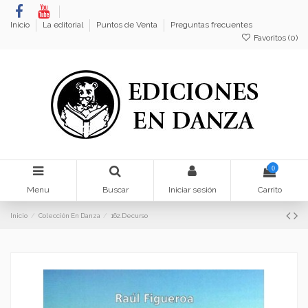
Inicio
La editorial
Puntos de Venta
Preguntas frecuentes
Favoritos (
0
)
0
Menu
Buscar
Iniciar sesión
Carrito
Inicio
Colección En Danza
162.Decurso