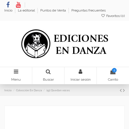
Inicio
La editorial
Puntos de Venta
Preguntas frecuentes
Favoritos (
0
)
0
Menu
Buscar
Iniciar sesión
Carrito
Inicio
Colección En Danza
152.Quedan voces