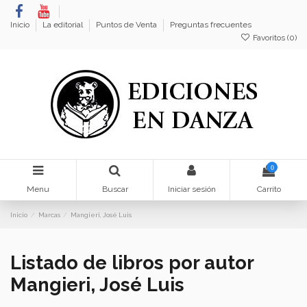
Inicio
La editorial
Puntos de Venta
Preguntas frecuentes
Favoritos (
0
)
0
Menu
Buscar
Iniciar sesión
Carrito
Inicio
Marcas
Mangieri, José Luis
Listado de libros por autor
Mangieri, José Luis