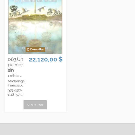
Consultar
22.120,00 $
063.Un
palmar
sin
orillas
Madariaga,
Francisco
978-987-
1118-57-1
Visualizar