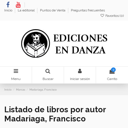
Inicio
La editorial
Puntos de Venta
Preguntas frecuentes
Favoritos (
0
)
0
Menu
Buscar
Iniciar sesión
Carrito
Inicio
Marcas
Madariaga, Francisco
Listado de libros por autor
Madariaga, Francisco