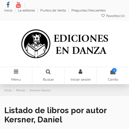
Inicio
La editorial
Puntos de Venta
Preguntas frecuentes
Favoritos (
0
)
0
Menu
Buscar
Iniciar sesión
Carrito
Inicio
Marcas
Kersner, Daniel
Listado de libros por autor
Kersner, Daniel