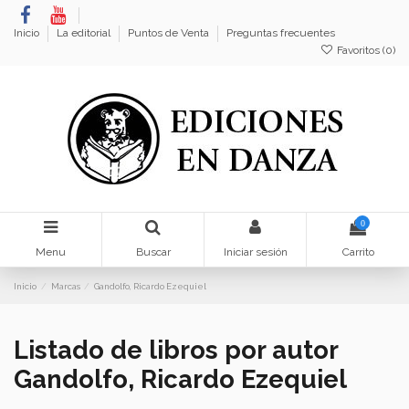
Inicio
La editorial
Puntos de Venta
Preguntas frecuentes
Favoritos (
0
)
0
Menu
Buscar
Iniciar sesión
Carrito
Inicio
Marcas
Gandolfo, Ricardo Ezequiel
Listado de libros por autor
Gandolfo, Ricardo Ezequiel