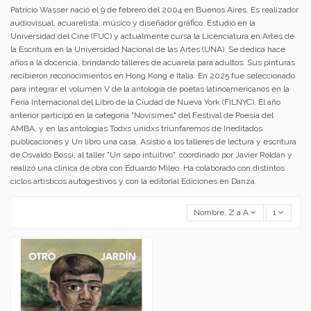
Patricio Wasser nació el 9 de febrero del 2004 en Buenos Aires. Es realizador
audiovisual, acuarelista, músico y diseñador gráfico. Estudió en la
Universidad del Cine (FUC) y actualmente cursa la Licenciatura en Artes de
la Escritura en la Universidad Nacional de las Artes (UNA). Se dedica hace
años a la docencia, brindando talleres de acuarela para adultos. Sus pinturas
recibieron reconocimientos en Hong Kong e Italia. En 2025 fue seleccionado
para integrar el volumen V de la antología de poetas latinoamericanos en la
Feria Internacional del Libro de la Ciudad de Nueva York (FILNYC). El año
anterior participó en la categoría "Novísimes" del Festival de Poesía del
AMBA, y en las antologías Todxs unidxs triunfaremos de Ineditados
publicaciones y Un libro una casa. Asistió a los talleres de lectura y escritura
de Osvaldo Bossi, al taller "Un sapo intuitivo", coordinado por Javier Roldán y
realizó una clínica de obra con Eduardo Mileo. Ha colaborado con distintos
ciclos artísticos autogestivos y con la editorial Ediciones en Danza.
Nombre, Z a A
1