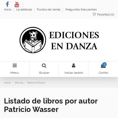
Inicio
La editorial
Puntos de Venta
Preguntas frecuentes
Favoritos (
0
)
0
Menu
Buscar
Iniciar sesión
Carrito
Inicio
Marcas
Patricio Wasser
Listado de libros por autor
Patricio Wasser