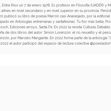
́, Entre Ríos un 7 de enero 1978. Es profesor en Filosofía (UADER) y 
ias afines en nivel secundario y en nivel superior en su provincia. Peri
publicó su libro de poesía Marrón casi Anaranjado, por la editorial
ipado en Antologías entrerrianas y santafesinas: Tu flor más bella, Pr
 Bosch, Ediciones arroyo, Santa Fe. En 2022 la revista Culturas Deba
ña de dos libros del autor: Simón Lorenzón: el río revuelto y el pe
nzón, por Marcelo Mangiante. En 2022 forma parte de la antología
l 2022 el autor participó del espacio de lectura colectiva @poesiad