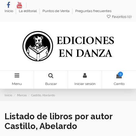
Inicio
La editorial
Puntos de Venta
Preguntas frecuentes
Favoritos (
0
)
0
Menu
Buscar
Iniciar sesión
Carrito
Inicio
Marcas
Castillo, Abelardo
Listado de libros por autor
Castillo, Abelardo