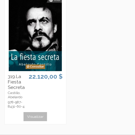
Consultar
22.120,00 $
319.La
Fiesta
Secreta
Castillo,
Abelardo
978-987-
8431-60-4
Visualizar