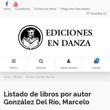
Inicio
La editorial
Puntos de Venta
Preguntas frecuentes
Favoritos (
0
)
0
Menu
Buscar
Iniciar sesión
Carrito
Inicio
Marcas
González Del Río, Marcelo
Listado de libros por autor
González Del Río, Marcelo