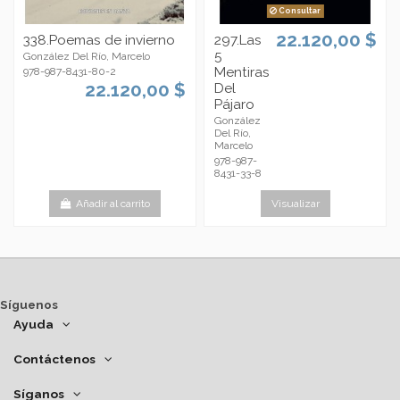
Consultar
22.120,00 $
338.Poemas de invierno
297.Las
5
González Del Río, Marcelo
Mentiras
978-987-8431-80-2
22.120,00 $
Del
Pájaro
González
Del Río,
Marcelo
978-987-
8431-33-8
Añadir al carrito
Visualizar
Síguenos
Ayuda
Contáctenos
Síganos