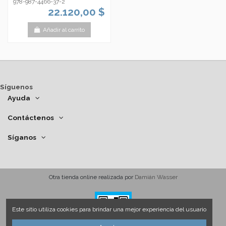
978-987-4466-37-2
22.120,00 $
Añadir al carrito
Síguenos
Ayuda
Contáctenos
Síganos
Otra tienda online realizada por
Damián Wasser
Este sitio utiliza cookies para brindar una mejor experiencia del usuario