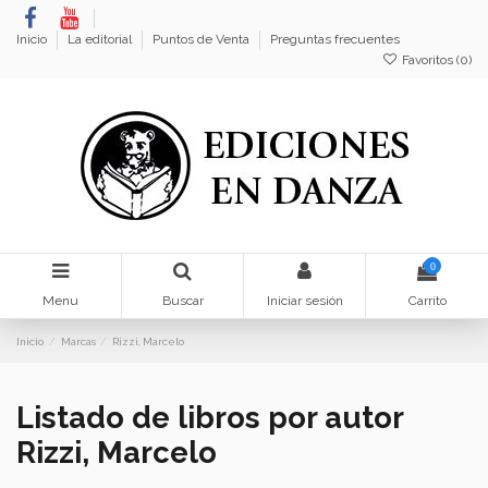
Inicio
La editorial
Puntos de Venta
Preguntas frecuentes
Favoritos (
0
)
0
Menu
Buscar
Iniciar sesión
Carrito
Inicio
Marcas
Rizzi, Marcelo
Listado de libros por autor
Rizzi, Marcelo