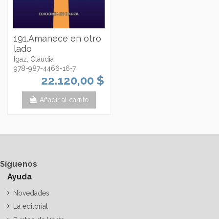
191.Amanece en otro
lado
Igaz, Claudia
978-987-4466-16-7
22.120,00 $
Añadir al carrito
Síguenos
Ayuda
Novedades
La editorial